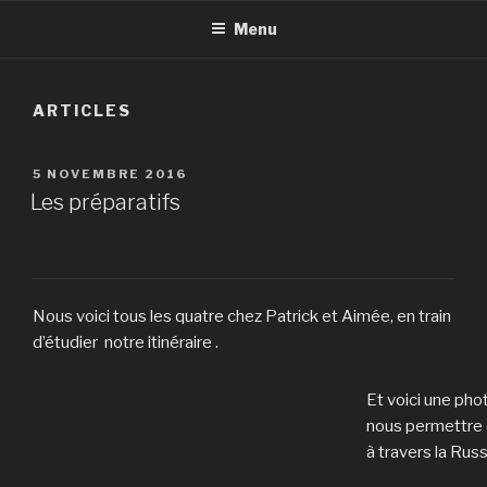
Menu
ARTICLES
PUBLIÉ
5 NOVEMBRE 2016
LE
Les préparatifs
Nous voici tous les quatre chez Patrick et Aimée, en train
d’étudier notre itinéraire .
Et voici une pho
nous permettre d
à travers la Russ