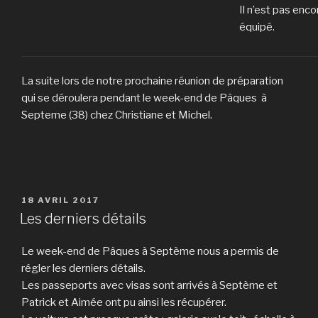
Il n’est pas en
équipé.
La suite lors de notre prochaine réunion de préparation
qui se déroulera pendant le week-end de Pâques à
Septeme (38) chez Christiane et Michel.
PUBLIÉ
18 AVRIL 2017
LE
Les derniers détails
Le week-end de Pâques à Septème nous a permis de
régler les derniers détails.
Les passeports avec visas sont arrivés à Septème et
Patrick et Aimée ont pu ainsi les récupérer.