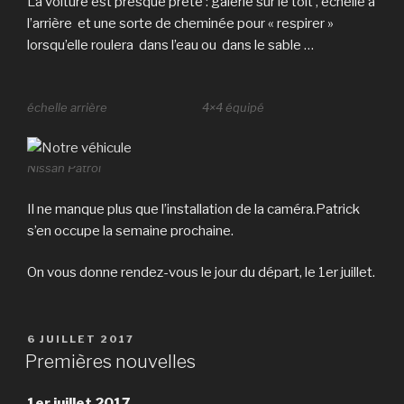
La voiture est presque prête : galerie sur le toit , échelle à
l’arrière et une sorte de cheminée pour « respirer »
lorsqu’elle roulera dans l’eau ou dans le sable …
échelle arrière
4×4 équipé
Nissan Patrol
Il ne manque plus que l’installation de la caméra.Patrick
s’en occupe la semaine prochaine.
On vous donne rendez-vous le jour du départ, le 1er juillet.
PUBLIÉ
6 JUILLET 2017
LE
Premières nouvelles
1er juillet 2017