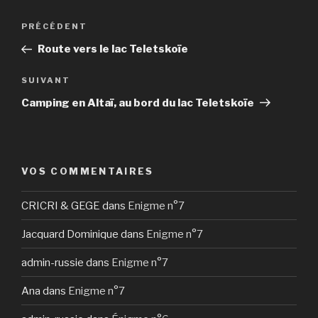
Navigation
Article
PRÉCÉDENT
de
précédent
Route vers le lac Teletskoïe
l’article
Article
SUIVANT
suivant
Camping en Altaï, au bord du lac Teletskoïe
VOS COMMENTAIRES
CRICRI & GEGE
dans
Enigme n°7
Jacquard Dominique
dans
Enigme n°7
admin-russie
dans
Enigme n°7
Ana
dans
Enigme n°7