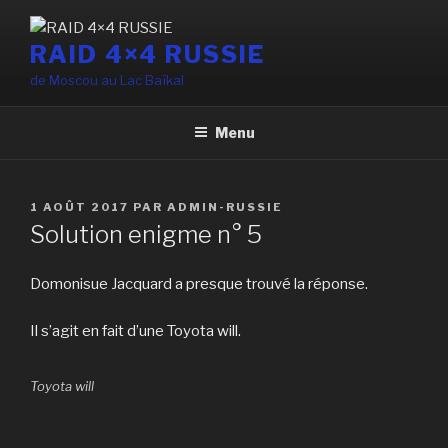
Aller
au
RAID 4×4 RUSSIE
contenu
de Moscou au Lac Baïkal
principal
Menu
PUBLIÉ
1 AOÛT 2017
PAR
ADMIN-RUSSIE
LE
Solution enigme n° 5
Domonisue Jacquard a presque trouvé la réponse.
Il s’agit en fait d’une Toyota will.
Toyota will