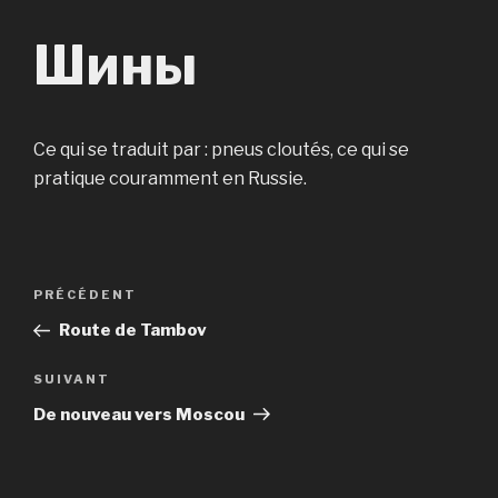
Шины
Сe qui se traduit par : pneus cloutés, ce qui se
pratique couramment en Russie.
Navigation
Article
PRÉCÉDENT
de
précédent
Route de Tambov
l’article
Article
SUIVANT
suivant
De nouveau vers Moscou