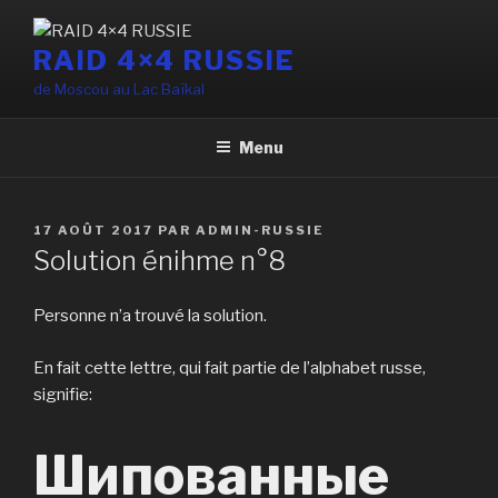
Aller
au
RAID 4×4 RUSSIE
contenu
de Moscou au Lac Baïkal
principal
Menu
PUBLIÉ
17 AOÛT 2017
PAR
ADMIN-RUSSIE
LE
Solution énihme n°8
Personne n’a trouvé la solution.
En fait cette lettre, qui fait partie de l’alphabet russe,
signifie:
Шипованные