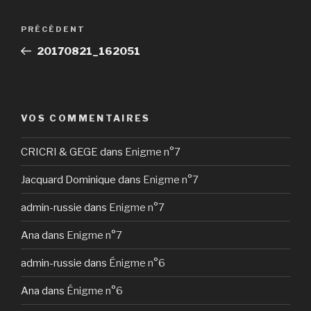
Navigation
Article
PRÉCÉDENT
de
précédent
20170821_162051
l’article
VOS COMMENTAIRES
CRICRI & GEGE
dans
Enigme n°7
Jacquard Dominique
dans
Enigme n°7
admin-russie
dans
Enigme n°7
Ana
dans
Enigme n°7
admin-russie
dans
Énigme n°6
Ana
dans
Énigme n°6