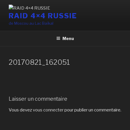
Aller
au
RAID 4×4 RUSSIE
contenu
de Moscou au Lac Baïkal
principal
Menu
20170821_162051
Laisser un commentaire
Vous devez
vous connecter
pour publier un commentaire.