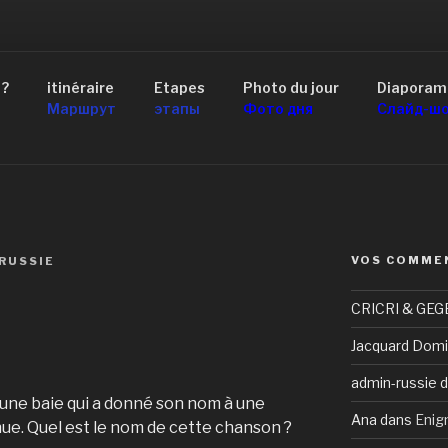
AID 4×4 RUSSIE
 ?
itinéraire
Etapes
Photo du jour
Diaporam
scou au Lac Baïkal
Маршрут
этапы
Фото дня
Слайд-ш
VOS COMME
RUSSIE
CRICRI & GEG
Jacquard Domi
admin-russie
d
une baie qui a donné son nom à une
Ana
dans
Enig
ue. Quel est le nom de cette chanson ?