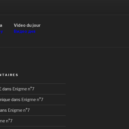
a
Video du jour
оу
Видео дня
NTAIRES
E
dans
Enigme n°7
nique
dans
Enigme n°7
ans
Enigme n°7
me n°7