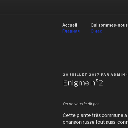
Aller
au
R
contenu
principal
Accueil
Qui sommes-nous
de Mo
Главная
О нас
PUBLIÉ
20 JUILLET 2017
PAR
ADMIN-
LE
Enigme n°2
On ne vous le dit pas
Cette plante très commune a 
chanson russe tout aussi conn