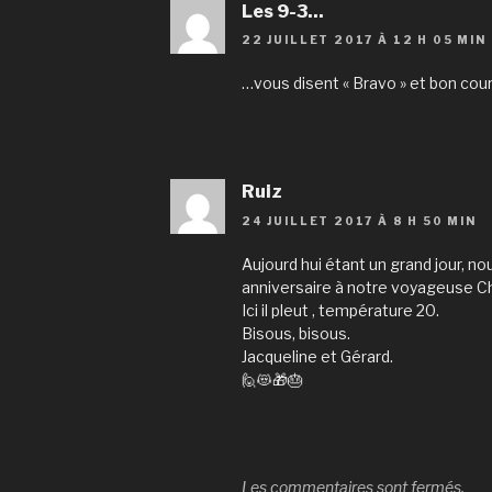
Les 9-3...
22 JUILLET 2017 À 12 H 05 MIN
…vous disent « Bravo » et bon cou
Ruiz
24 JUILLET 2017 À 8 H 50 MIN
Aujourd hui étant un grand jour, n
anniversaire à notre voyageuse Ch
Ici il pleut , température 20.
Bisous, bisous.
Jacqueline et Gérard.
🙋😻🎁🎂
Les commentaires sont fermés.