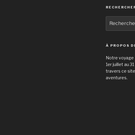
RECHERCHE
Recherche
pour
:
À PROPOS D
Notre voyage à
1er juillet au 
travers ce sit
aventures.