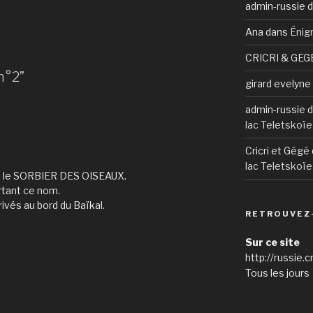
admin-russie
d
Ana
dans
Énig
CRICRI & GEG
n°2”
girard evelyne
admin-russie
d
lac Teletskoïe
Cricri et Gégé
lac Teletskoïe
est le SORBIER DES OISEAUX.
rtant ce nom.
ivés au bord du Baïkal.
RETROUVEZ
Sur ce site
http://russie.c
Tous les jours 