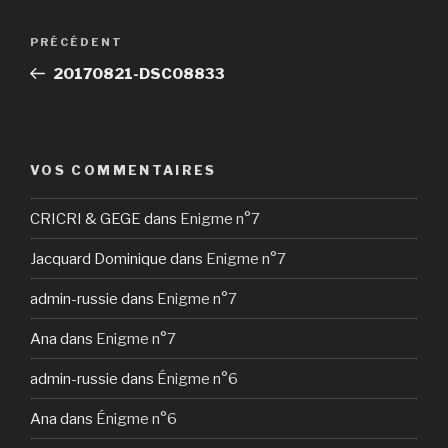
Navigation
Article
PRÉCÉDENT
de
précédent
20170821-DSC08833
l’article
VOS COMMENTAIRES
CRICRI & GEGE
dans
Enigme n°7
Jacquard Dominique
dans
Enigme n°7
admin-russie
dans
Enigme n°7
Ana
dans
Enigme n°7
admin-russie
dans
Énigme n°6
Ana
dans
Énigme n°6