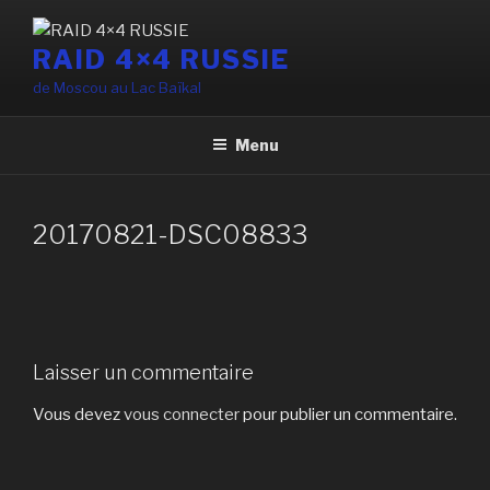
Aller
au
RAID 4×4 RUSSIE
contenu
de Moscou au Lac Baïkal
principal
Menu
20170821-DSC08833
Laisser un commentaire
Vous devez
vous connecter
pour publier un commentaire.