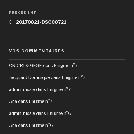
Navigation
Article
PRÉCÉDENT
de
précédent
20170821-DSC08721
l’article
VOS COMMENTAIRES
CRICRI & GEGE
dans
Enigme n°7
Jacquard Dominique
dans
Enigme n°7
admin-russie
dans
Enigme n°7
Ana
dans
Enigme n°7
admin-russie
dans
Énigme n°6
Ana
dans
Énigme n°6