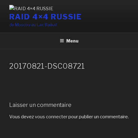
Aller
au
RAID 4×4 RUSSIE
contenu
de Moscou au Lac Baïkal
principal
Menu
20170821-DSC08721
Laisser un commentaire
Vous devez
vous connecter
pour publier un commentaire.