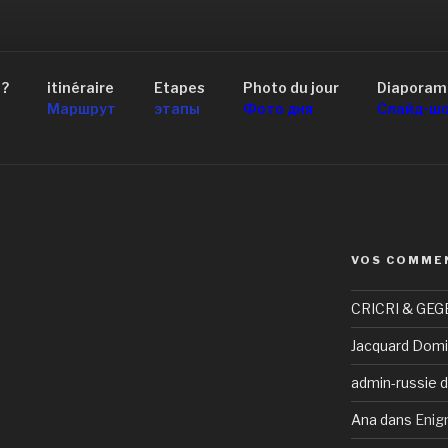
AID 4×4 RUSSIE
 ?
itinéraire
Etapes
Photo du jour
Diaporam
scou au Lac Baïkal
Маршрут
этапы
Фото дня
Слайд-ш
VOS COMME
CRICRI & GEG
Jacquard Domi
admin-russie
d
Ana
dans
Enig