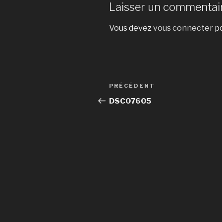
Laisser un commentai
Vous devez
vous connecter
po
Navigation
Article
PRÉCÉDENT
de
précédent
DSC07605
l’article