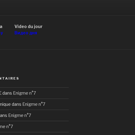
a
Video du jour
оу
Видео дня
NTAIRES
E
dans
Enigme n°7
nique
dans
Enigme n°7
ans
Enigme n°7
me n°7