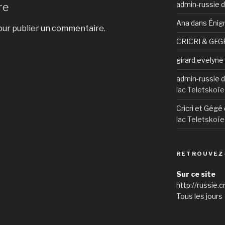
admin-russie
d
re
Ana
dans
Énig
ur publier un commentaire.
CRICRI & GEG
girard evelyne
admin-russie
d
lac Teletskoïe
Cricri et Gégé
lac Teletskoïe
RETROUVEZ
Sur ce site
http://russie.c
Tous les jours 