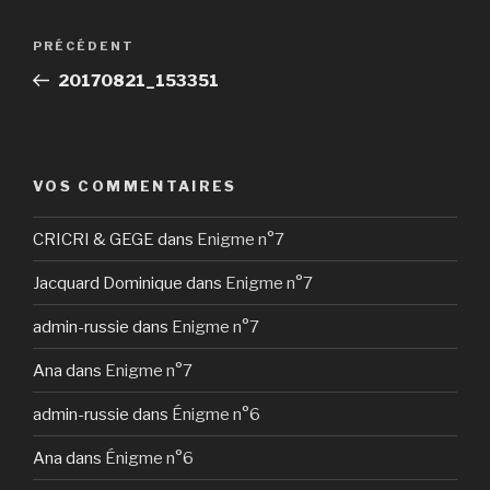
Navigation
Article
PRÉCÉDENT
de
précédent
20170821_153351
l’article
VOS COMMENTAIRES
CRICRI & GEGE
dans
Enigme n°7
Jacquard Dominique
dans
Enigme n°7
admin-russie
dans
Enigme n°7
Ana
dans
Enigme n°7
admin-russie
dans
Énigme n°6
Ana
dans
Énigme n°6