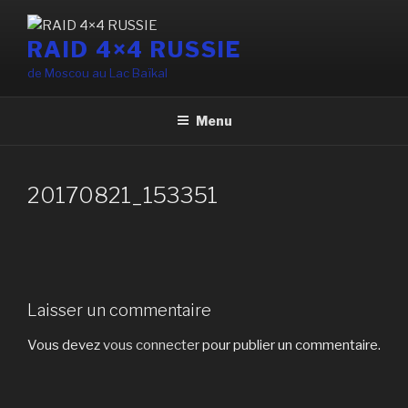
Aller
au
RAID 4×4 RUSSIE
contenu
de Moscou au Lac Baïkal
principal
Menu
20170821_153351
Laisser un commentaire
Vous devez
vous connecter
pour publier un commentaire.