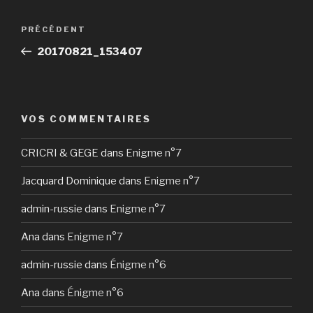
Navigation
Article
PRÉCÉDENT
de
précédent
20170821_153407
l’article
VOS COMMENTAIRES
CRICRI & GEGE
dans
Enigme n°7
Jacquard Dominique
dans
Enigme n°7
admin-russie
dans
Enigme n°7
Ana
dans
Enigme n°7
admin-russie
dans
Énigme n°6
Ana
dans
Énigme n°6