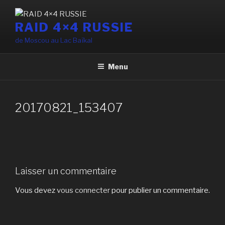
Aller
au
RAID 4×4 RUSSIE
contenu
de Moscou au Lac Baïkal
principal
Menu
20170821_153407
Laisser un commentaire
Vous devez
vous connecter
pour publier un commentaire.