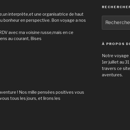
RECHERCHE
re,un interprète,et une organisatrice de haut
Recherche
e du bonheur en perspective. Bon voyage a nos
pour
:
 RDV avec ma voisine russe,mais en ce
iens au courant, Bises
À PROPOS D
Notre voyage à
1er juillet au 
travers ce sit
aventures.
e aventure ! Nos mille pensées positives vous
us tous les jours, et lirons les
.