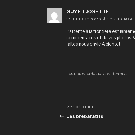
GUY ET JOSETTE
11 JUILLET 2017 À 17 H 12 MIN
L’attente à la frontiére est larg
commentaires et de vos photos M
faites nous envie A bientot
Les commentaires sont fermés.
Navigation
Article
PRÉCÉDENT
de
précédent
Les préparatifs
l’article