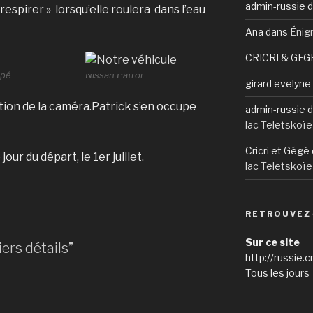
admin-russie
d
espirer » lorsqu’elle roulera dans l’eau
Ana
dans
Énig
CRICRI & GEG
ipé
Nissan Patrol
girard evelyne
lation de la caméra.Patrick s’en occupe
admin-russie
d
lac Teletskoïe
Cricri et Gégé
ur du départ, le 1er juillet.
lac Teletskoïe
RETROUVEZ
Sur ce site
ers détails”
http://russie.c
Tous les jours 