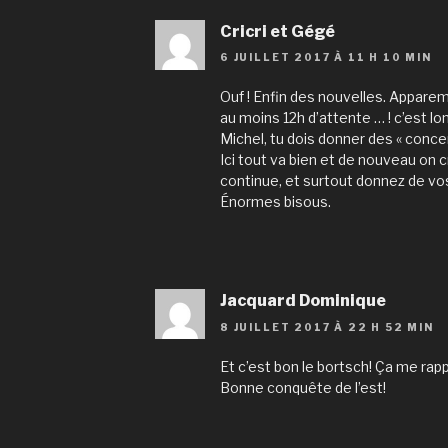
Cricri et Gégé
6 JUILLET 2017 À 11 H 10 MIN
Ouf ! Enfin des nouvelles. Apparem
au moins 12h d’attente … ! c’est lo
Michel, tu dois donner des « conce
Ici tout va bien et de nouveau on 
continue, et surtout donnez de vo
Énormes bisous.
Jacquard Dominique
8 JUILLET 2017 À 22 H 52 MIN
Et c’est bon le bortsch! Ça me rapp
Bonne conquête de l’est!