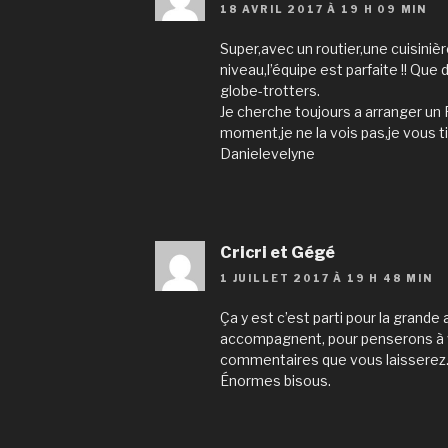
18 AVRIL 2017 À 19 H 09 MIN
Super,avec un routier,une cuisiniè
niveau,l’équipe est parfaite !! Qu
globe-trotters.
Je cherche toujours a arranger un
moment,je ne la vois pas,je vous t
Danielevelyne
Cricri et Gégé
1 JUILLET 2017 À 19 H 48 MIN
Ça y est c’est parti pour la grand
accompagnent, pour penserons à vo
commentaires que vous laisserez
Énormes bisous.