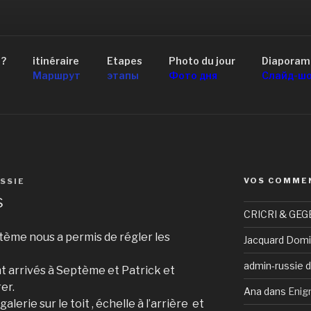
AID 4×4 RUSSIE
 ?
itinéraire
Etapes
Photo du jour
Diaporam
scou au Lac Baïkal
Маршрут
этапы
Фото дня
Слайд-ш
VOS COMME
SSIE
s
CRICRI & GEG
ème nous a permis de régler les
Jacquard Domi
admin-russie
d
t arrivés à Septème et Patrick et
er.
Ana
dans
Enig
alerie sur le toit , échelle à l’arrière et