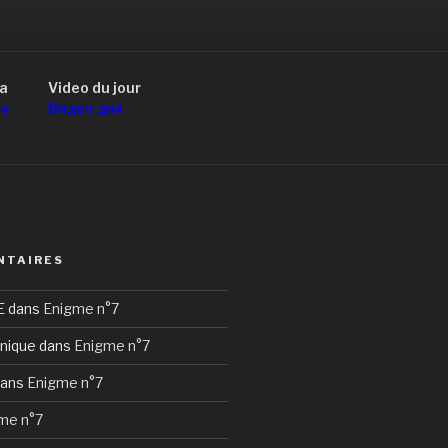
a
Video du jour
оу
Видео дня
NTAIRES
E
dans
Enigme n°7
nique
dans
Enigme n°7
ans
Enigme n°7
me n°7