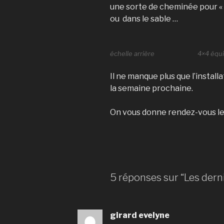
une sorte de cheminée pour « r
ou dans le sable …
échelle arrière
4×4 équ
Il ne manque plus que l’instal
la semaine prochaine.
On vous donne rendez-vous le jo
5 réponses sur “Les derni
girard evelyne