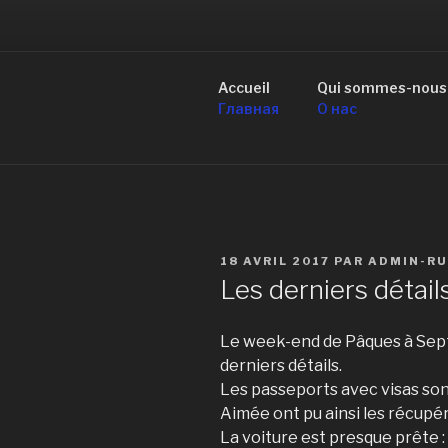
Aller
au
R
contenu
principal
Accueil
Qui sommes-nous
de Mo
Главная
О нас
PUBLIÉ
18 AVRIL 2017
PAR
ADMIN-RU
LE
Les derniers détail
Le week-end de Pâques à Sept
derniers détails.
Les passeports avec visas son
Aimée ont pu ainsi les récupér
La voiture est presque prête : g