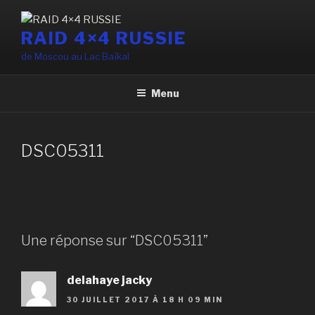
Aller
au
RAID 4×4 RUSSIE
contenu
de Moscou au Lac Baïkal
principal
Menu
DSC05311
Une réponse sur “DSC05311”
delahaye jacky
30 JUILLET 2017 À 18 H 09 MIN