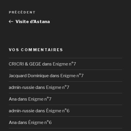
Navigation
Article
PRÉCÉDENT
de
précédent
Visite d’Astana
l’article
VOS COMMENTAIRES
CRICRI & GEGE
dans
Enigme n°7
Jacquard Dominique
dans
Enigme n°7
admin-russie
dans
Enigme n°7
Ana
dans
Enigme n°7
admin-russie
dans
Énigme n°6
Ana
dans
Énigme n°6