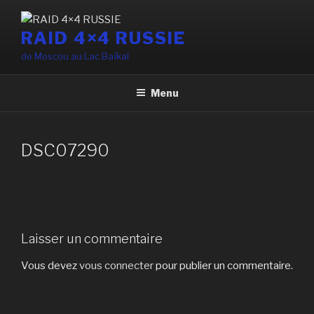
Aller
au
RAID 4×4 RUSSIE
contenu
de Moscou au Lac Baïkal
principal
Menu
DSC07290
Laisser un commentaire
Vous devez
vous connecter
pour publier un commentaire.