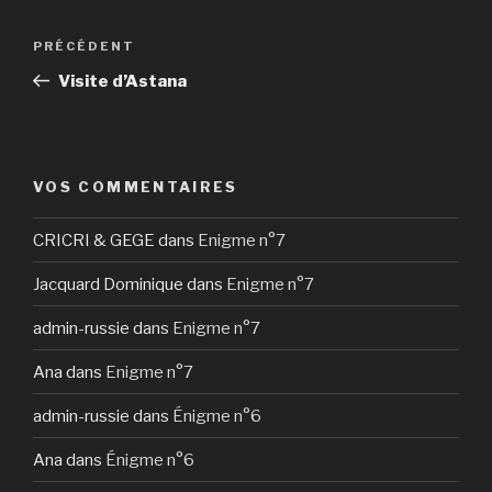
Navigation
Article
PRÉCÉDENT
de
précédent
Visite d’Astana
l’article
VOS COMMENTAIRES
CRICRI & GEGE
dans
Enigme n°7
Jacquard Dominique
dans
Enigme n°7
admin-russie
dans
Enigme n°7
Ana
dans
Enigme n°7
admin-russie
dans
Énigme n°6
Ana
dans
Énigme n°6