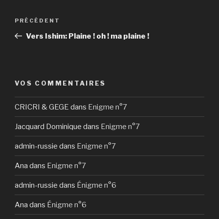
Navigation
Article
PRÉCÉDENT
de
précédent
Vers Ishim: Plaine ! oh ! ma plaine !
l’article
VOS COMMENTAIRES
CRICRI & GEGE
dans
Enigme n°7
Jacquard Dominique
dans
Enigme n°7
admin-russie
dans
Enigme n°7
Ana
dans
Enigme n°7
admin-russie
dans
Énigme n°6
Ana
dans
Énigme n°6