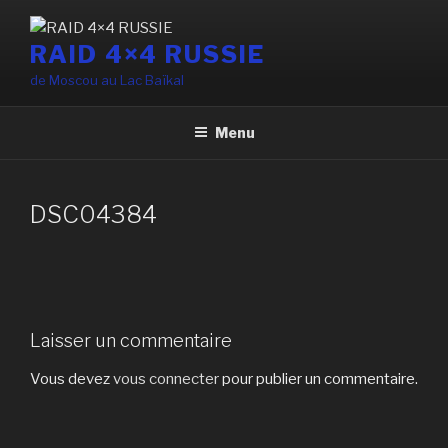
Aller
au
RAID 4×4 RUSSIE
contenu
de Moscou au Lac Baïkal
principal
Menu
DSC04384
Laisser un commentaire
Vous devez
vous connecter
pour publier un commentaire.