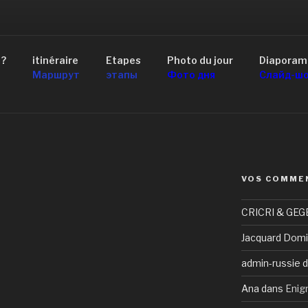
AID 4×4 RUSSIE
 ?
itinéraire
Etapes
Photo du jour
Diaporam
scou au Lac Baïkal
Маршрут
этапы
Фото дня
Слайд-ш
VOS COMME
CRICRI & GEG
Jacquard Domi
admin-russie
d
Ana
dans
Enig