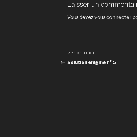
Laisser un commentai
Vous devez
vous connecter
po
Navigation
Article
PRÉCÉDENT
de
précédent
Solution enigme n° 5
l’article