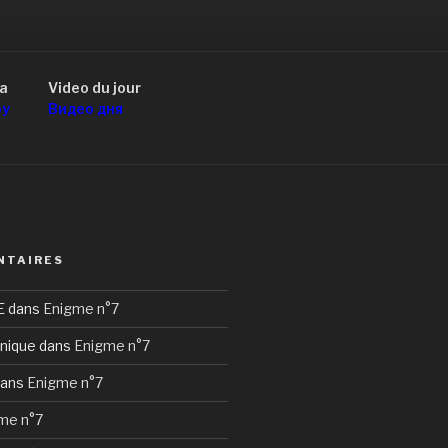
a
Video du jour
оу
Видео дня
NTAIRES
E
dans
Enigme n°7
nique
dans
Enigme n°7
ans
Enigme n°7
me n°7