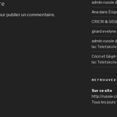
admin-russie
d
re
Ana
dans
Énig
ur publier un commentaire.
CRICRI & GEG
girard evelyne
admin-russie
d
lac Teletskoïe
Cricri et Gégé
lac Teletskoïe
RETROUVEZ
Sur ce site
http://russie.c
Tous les jours 