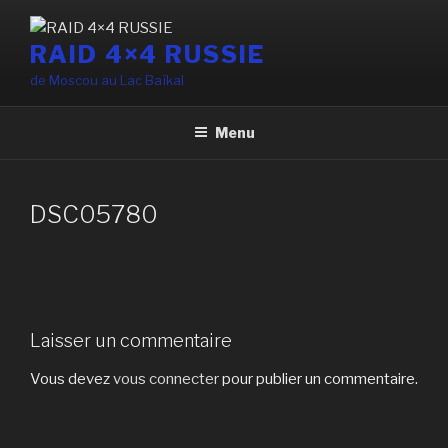
Aller
au
RAID 4×4 RUSSIE
contenu
de Moscou au Lac Baïkal
principal
Menu
DSC05780
Laisser un commentaire
Vous devez
vous connecter
pour publier un commentaire.