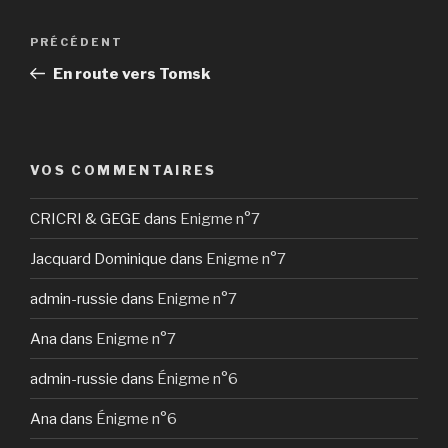
Navigation
Article
PRÉCÉDENT
de
précédent
En route vers Tomsk
l’article
VOS COMMENTAIRES
CRICRI & GEGE
dans
Enigme n°7
Jacquard Dominique
dans
Enigme n°7
admin-russie
dans
Enigme n°7
Ana
dans
Enigme n°7
admin-russie
dans
Énigme n°6
Ana
dans
Énigme n°6