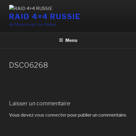
Aller
au
RAID 4×4 RUSSIE
contenu
de Moscou au Lac Baïkal
principal
Menu
DSC06268
Laisser un commentaire
Vous devez
vous connecter
pour publier un commentaire.