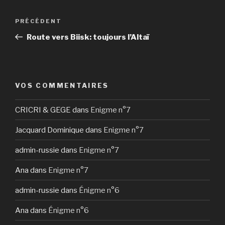
Navigation
Article
PRÉCÉDENT
de
précédent
Route vers Biisk: toujours l’Altaï
l’article
VOS COMMENTAIRES
CRICRI & GEGE
dans
Enigme n°7
Jacquard Dominique
dans
Enigme n°7
admin-russie
dans
Enigme n°7
Ana
dans
Enigme n°7
admin-russie
dans
Énigme n°6
Ana
dans
Énigme n°6