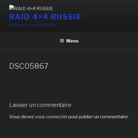
Aller
au
RAID 4×4 RUSSIE
contenu
de Moscou au Lac Baïkal
principal
Menu
DSC05867
Laisser un commentaire
Vous devez
vous connecter
pour publier un commentaire.