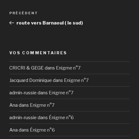
Navigation
Article
PRÉCÉDENT
de
précédent
route vers Barnaoul ( le sud)
l’article
VOS COMMENTAIRES
CRICRI & GEGE
dans
Enigme n°7
Jacquard Dominique
dans
Enigme n°7
admin-russie
dans
Enigme n°7
Ana
dans
Enigme n°7
admin-russie
dans
Énigme n°6
Ana
dans
Énigme n°6