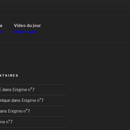
a
Video du jour
оу
Видео дня
NTAIRES
E
dans
Enigme n°7
nique
dans
Enigme n°7
ans
Enigme n°7
me n°7