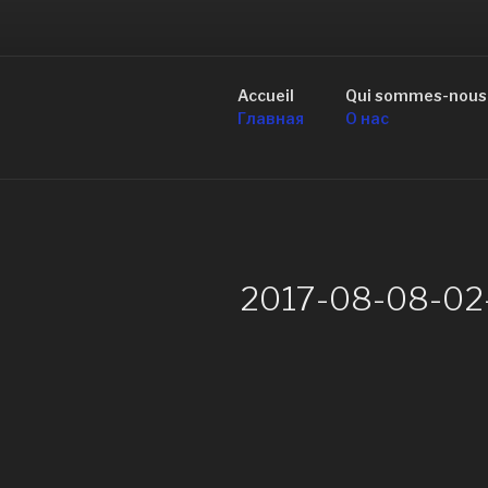
Aller
au
R
contenu
principal
Accueil
Qui sommes-nous
de Mo
Главная
О нас
2017-08-08-02-