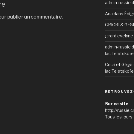
admin-russie
d
re
Ana
dans
Énig
ur publier un commentaire.
CRICRI & GEG
girard evelyne
admin-russie
d
lac Teletskoïe
Cricri et Gégé
lac Teletskoïe
RETROUVEZ
Sur ce site
http://russie.c
Tous les jours 