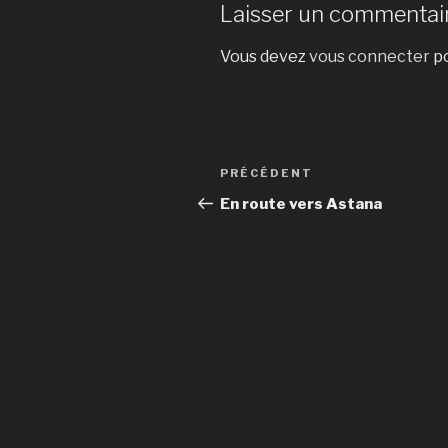
Laisser un commentai
Vous devez
vous connecter
po
Navigation
Article
PRÉCÉDENT
de
précédent
En route vers Astana
l’article