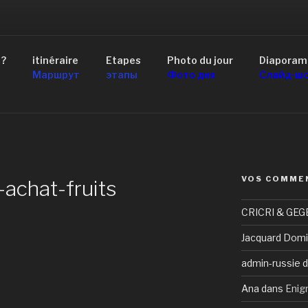
AID 4×4 RUSSIE
 ?
itinéraire
Etapes
Photo du jour
Diaporam
scou au Lac Baïkal
Маршрут
этапы
Фото дня
Слайд-ш
VOS COMME
achat-fruits
CRICRI & GEG
Jacquard Domi
admin-russie
d
Ana
dans
Enig