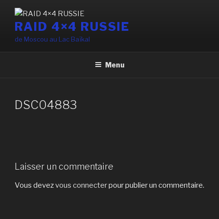
Aller
au
RAID 4×4 RUSSIE
contenu
de Moscou au Lac Baïkal
principal
Menu
DSC04883
Laisser un commentaire
Vous devez
vous connecter
pour publier un commentaire.