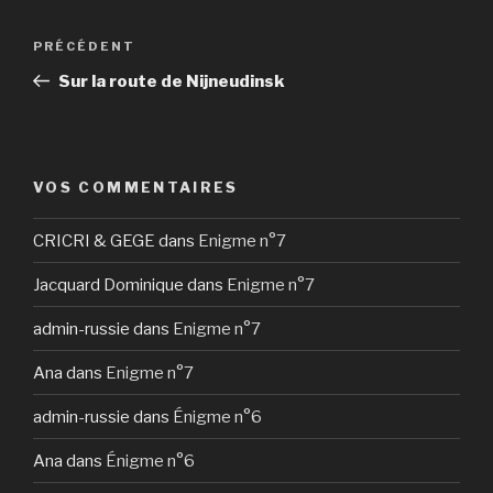
Navigation
Article
PRÉCÉDENT
de
précédent
Sur la route de Nijneudinsk
l’article
VOS COMMENTAIRES
CRICRI & GEGE
dans
Enigme n°7
Jacquard Dominique
dans
Enigme n°7
admin-russie
dans
Enigme n°7
Ana
dans
Enigme n°7
admin-russie
dans
Énigme n°6
Ana
dans
Énigme n°6