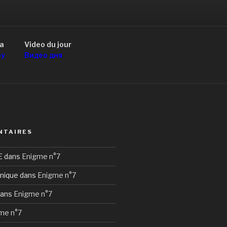
a
Video du jour
оу
Видео дня
NTAIRES
E
dans
Enigme n°7
nique
dans
Enigme n°7
ans
Enigme n°7
me n°7