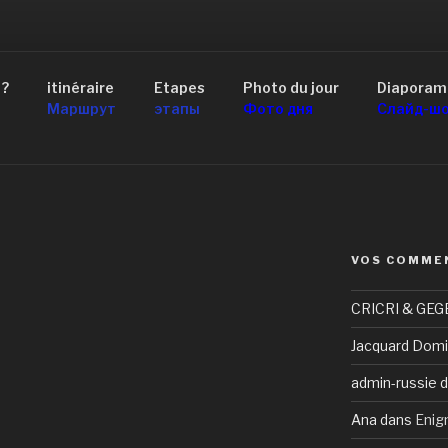
AID 4×4 RUSSIE
 ?
itinéraire
Etapes
Photo du jour
Diaporam
scou au Lac Baïkal
Маршрут
этапы
Фото дня
Слайд-ш
VOS COMME
CRICRI & GEG
Jacquard Domi
admin-russie
d
Ana
dans
Enig