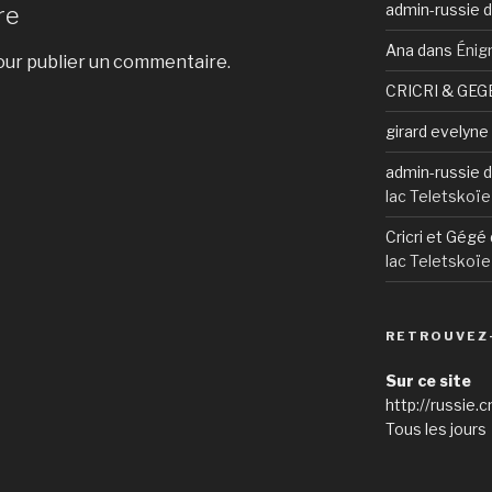
admin-russie
d
re
Ana
dans
Énig
ur publier un commentaire.
CRICRI & GEG
girard evelyne
admin-russie
d
lac Teletskoïe
Cricri et Gégé
lac Teletskoïe
RETROUVEZ
Sur ce site
http://russie.c
Tous les jours 