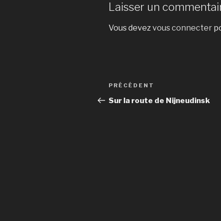
Laisser un commentai
Vous devez
vous connecter
po
Navigation
Article
PRÉCÉDENT
de
précédent
Sur la route de Nijneudinsk
l’article