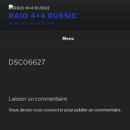
Aller
au
RAID 4×4 RUSSIE
contenu
de Moscou au Lac Baïkal
principal
Menu
DSC06627
Laisser un commentaire
Vous devez
vous connecter
pour publier un commentaire.