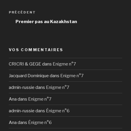
Navigation
Article
PRÉCÉDENT
de
précédent
Premier pas au Kazakhstan
l’article
VOS COMMENTAIRES
CRICRI & GEGE
dans
Enigme n°7
Jacquard Dominique
dans
Enigme n°7
admin-russie
dans
Enigme n°7
Ana
dans
Enigme n°7
admin-russie
dans
Énigme n°6
Ana
dans
Énigme n°6