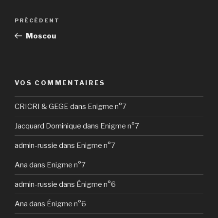
Navigation
Article
PRÉCÉDENT
de
précédent
Moscou
l’article
VOS COMMENTAIRES
CRICRI & GEGE
dans
Enigme n°7
Jacquard Dominique
dans
Enigme n°7
admin-russie
dans
Enigme n°7
Ana
dans
Enigme n°7
admin-russie
dans
Énigme n°6
Ana
dans
Énigme n°6