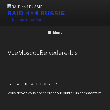
Aller
au
RAID 4×4 RUSSIE
contenu
de Moscou au Lac Baïkal
principal
Menu
VueMoscouBelvedere-bis
Laisser un commentaire
Vous devez
vous connecter
pour publier un commentaire.