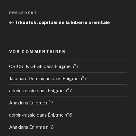
Navigation
Article
PRÉCÉDENT
de
précédent
Irkoutsk, capitale de la Sibérie orientale
l’article
VOS COMMENTAIRES
CRICRI & GEGE
dans
Enigme n°7
Jacquard Dominique
dans
Enigme n°7
admin-russie
dans
Enigme n°7
Ana
dans
Enigme n°7
admin-russie
dans
Énigme n°6
Ana
dans
Énigme n°6