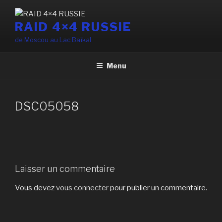
Aller
au
RAID 4×4 RUSSIE
contenu
de Moscou au Lac Baïkal
principal
Menu
DSC05058
Laisser un commentaire
Vous devez
vous connecter
pour publier un commentaire.