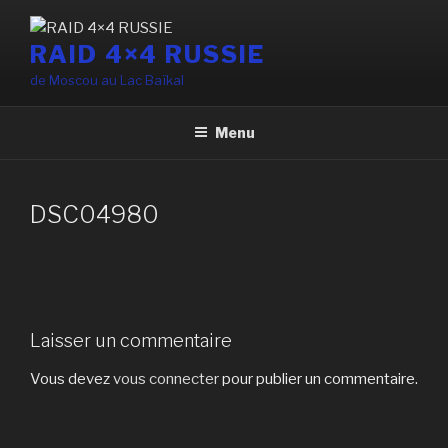
Aller
au
RAID 4×4 RUSSIE
contenu
de Moscou au Lac Baïkal
principal
Menu
DSC04980
Laisser un commentaire
Vous devez
vous connecter
pour publier un commentaire.