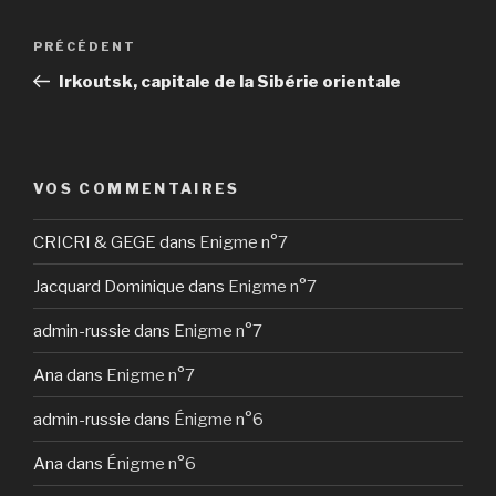
Navigation
Article
PRÉCÉDENT
de
précédent
Irkoutsk, capitale de la Sibérie orientale
l’article
VOS COMMENTAIRES
CRICRI & GEGE
dans
Enigme n°7
Jacquard Dominique
dans
Enigme n°7
admin-russie
dans
Enigme n°7
Ana
dans
Enigme n°7
admin-russie
dans
Énigme n°6
Ana
dans
Énigme n°6