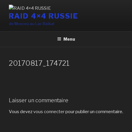
Aller
au
RAID 4×4 RUSSIE
contenu
de Moscou au Lac Baïkal
principal
Menu
20170817_174721
Laisser un commentaire
Vous devez
vous connecter
pour publier un commentaire.