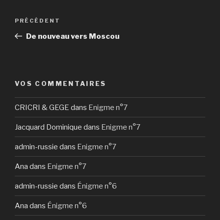
Navigation
Article
PRÉCÉDENT
de
précédent
De nouveau vers Moscou
l’article
VOS COMMENTAIRES
CRICRI & GEGE
dans
Enigme n°7
Jacquard Dominique
dans
Enigme n°7
admin-russie
dans
Enigme n°7
Ana
dans
Enigme n°7
admin-russie
dans
Énigme n°6
Ana
dans
Énigme n°6