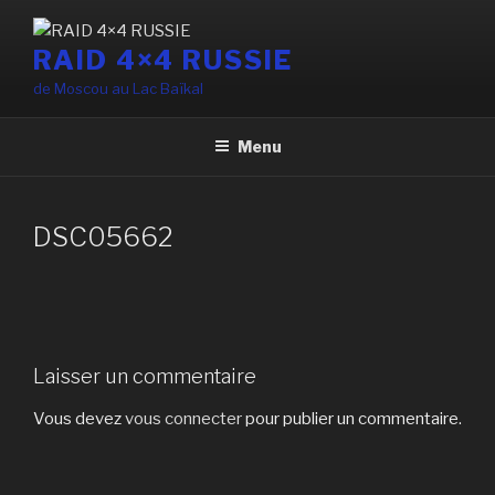
Aller
au
RAID 4×4 RUSSIE
contenu
de Moscou au Lac Baïkal
principal
Menu
DSC05662
Laisser un commentaire
Vous devez
vous connecter
pour publier un commentaire.