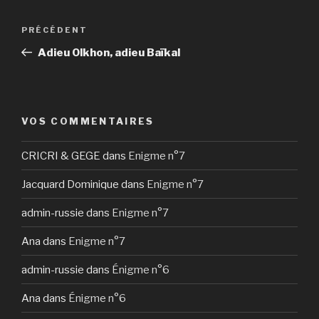
Navigation
Article
PRÉCÉDENT
de
précédent
Adieu Olkhon, adieu Baïkal
l’article
VOS COMMENTAIRES
CRICRI & GEGE
dans
Enigme n°7
Jacquard Dominique
dans
Enigme n°7
admin-russie
dans
Enigme n°7
Ana
dans
Enigme n°7
admin-russie
dans
Énigme n°6
Ana
dans
Énigme n°6