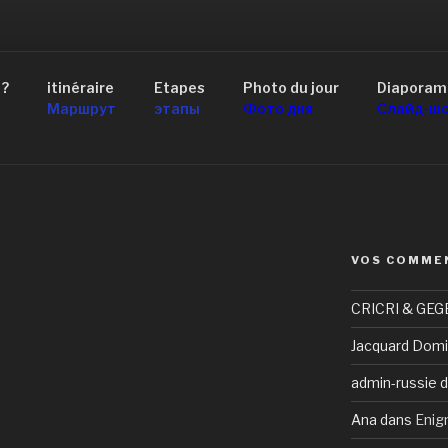
AID 4×4 RUSSIE
 ?
itinéraire
Etapes
Photo du jour
Diaporam
scou au Lac Baïkal
Маршрут
этапы
Фото дня
Слайд-ш
VOS COMME
CRICRI & GEG
Jacquard Domi
admin-russie
d
Ana
dans
Enig