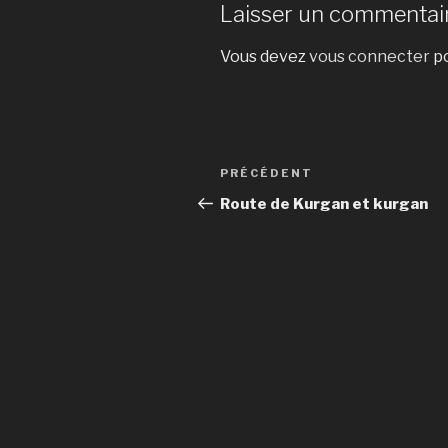
Laisser un commentai
Vous devez
vous connecter
po
Navigation
Article
PRÉCÉDENT
de
précédent
Route de Kurgan et kurgan
l’article