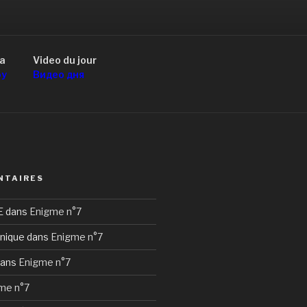
a
Video du jour
оу
Видео дня
NTAIRES
E
dans
Enigme n°7
nique
dans
Enigme n°7
ans
Enigme n°7
me n°7