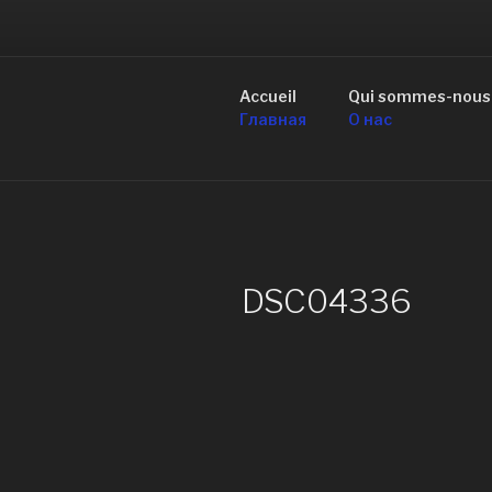
Aller
au
R
contenu
principal
Accueil
Qui sommes-nous
de Mo
Главная
О нас
DSC04336