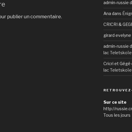
admin-russie
d
re
Ana
dans
Énig
ur publier un commentaire.
CRICRI & GEG
girard evelyne
admin-russie
d
lac Teletskoïe
Cricri et Gégé
lac Teletskoïe
RETROUVEZ
Sur ce site
http://russie.c
Tous les jours 