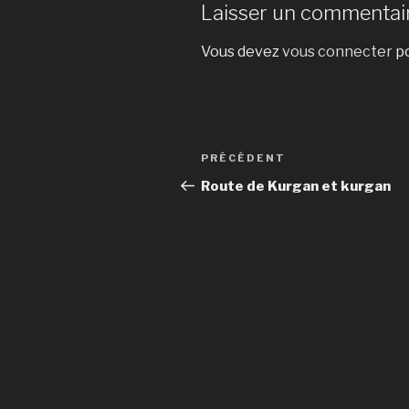
Laisser un commentai
Vous devez
vous connecter
po
Navigation
Article
PRÉCÉDENT
de
précédent
Route de Kurgan et kurgan
l’article