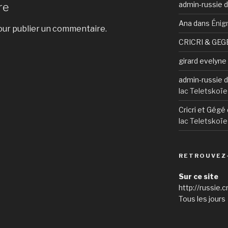
admin-russie
d
re
Ana
dans
Énig
ur publier un commentaire.
CRICRI & GEG
girard evelyne
admin-russie
d
lac Teletskoïe
Cricri et Gégé
lac Teletskoïe
RETROUVEZ
Sur ce site
http://russie.c
Tous les jours 