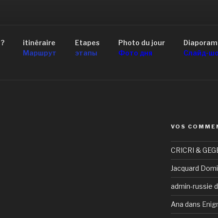
AID 4×4 RUSSIE
 ?
itinéraire
Etapes
Photo du jour
Diaporam
scou au Lac Baïkal
Маршрут
этапы
Фото дня
Слайд-ш
VOS COMME
CRICRI & GEG
Jacquard Domi
admin-russie
d
Ana
dans
Enig