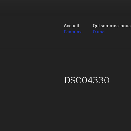
Aller
au
R
contenu
principal
Accueil
Qui sommes-nous
de Mo
Главная
О нас
DSC04330