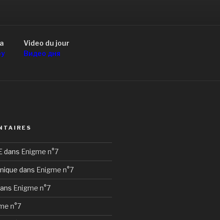
a
Video du jour
оу
Видео дня
NTAIRES
E
dans
Enigme n°7
nique
dans
Enigme n°7
ans
Enigme n°7
me n°7