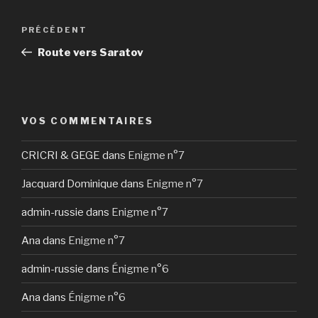
Navigation
Article
PRÉCÉDENT
de
précédent
Route vers Saratov
l’article
VOS COMMENTAIRES
CRICRI & GEGE
dans
Enigme n°7
Jacquard Dominique
dans
Enigme n°7
admin-russie
dans
Enigme n°7
Ana
dans
Enigme n°7
admin-russie
dans
Énigme n°6
Ana
dans
Énigme n°6