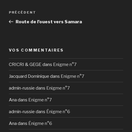
Navigation
Article
PRÉCÉDENT
de
précédent
Route de l’ouest vers Samara
l’article
VOS COMMENTAIRES
CRICRI & GEGE
dans
Enigme n°7
Jacquard Dominique
dans
Enigme n°7
admin-russie
dans
Enigme n°7
Ana
dans
Enigme n°7
admin-russie
dans
Énigme n°6
Ana
dans
Énigme n°6