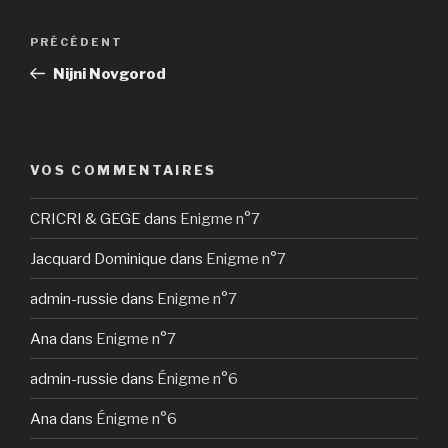
Navigation
Article
PRÉCÉDENT
de
précédent
Nijni Novgorod
l’article
VOS COMMENTAIRES
CRICRI & GEGE
dans
Enigme n°7
Jacquard Dominique
dans
Enigme n°7
admin-russie
dans
Enigme n°7
Ana
dans
Enigme n°7
admin-russie
dans
Énigme n°6
Ana
dans
Énigme n°6