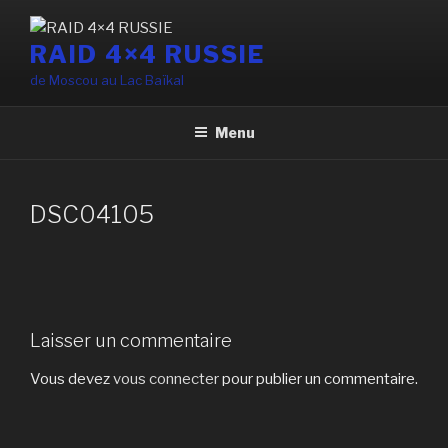
Aller
au
RAID 4×4 RUSSIE
contenu
de Moscou au Lac Baïkal
principal
Menu
DSC04105
Laisser un commentaire
Vous devez
vous connecter
pour publier un commentaire.