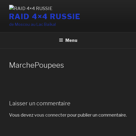
Aller
au
RAID 4×4 RUSSIE
contenu
de Moscou au Lac Baïkal
principal
Menu
MarchePoupees
Laisser un commentaire
Vous devez
vous connecter
pour publier un commentaire.