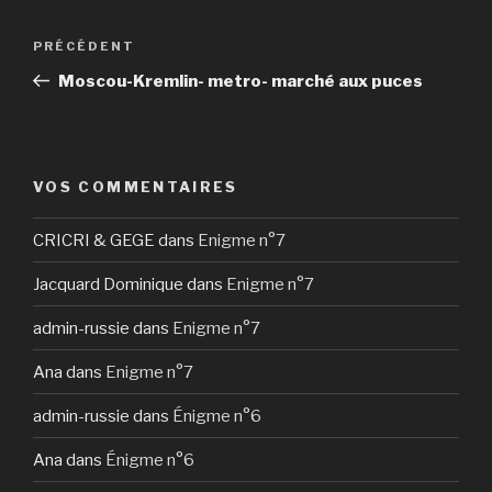
Navigation
Article
PRÉCÉDENT
de
précédent
Moscou-Kremlin- metro- marché aux puces
l’article
VOS COMMENTAIRES
CRICRI & GEGE
dans
Enigme n°7
Jacquard Dominique
dans
Enigme n°7
admin-russie
dans
Enigme n°7
Ana
dans
Enigme n°7
admin-russie
dans
Énigme n°6
Ana
dans
Énigme n°6