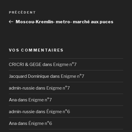
Navigation
Article
PRÉCÉDENT
de
précédent
Moscou-Kremlin- metro- marché aux puces
l’article
VOS COMMENTAIRES
CRICRI & GEGE
dans
Enigme n°7
Jacquard Dominique
dans
Enigme n°7
admin-russie
dans
Enigme n°7
Ana
dans
Enigme n°7
admin-russie
dans
Énigme n°6
Ana
dans
Énigme n°6