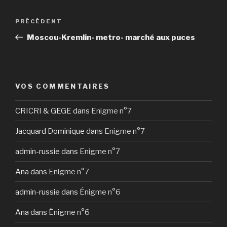
Navigation
Article
PRÉCÉDENT
de
précédent
Moscou-Kremlin- metro- marché aux puces
l’article
VOS COMMENTAIRES
CRICRI & GEGE
dans
Enigme n°7
Jacquard Dominique
dans
Enigme n°7
admin-russie
dans
Enigme n°7
Ana
dans
Enigme n°7
admin-russie
dans
Énigme n°6
Ana
dans
Énigme n°6