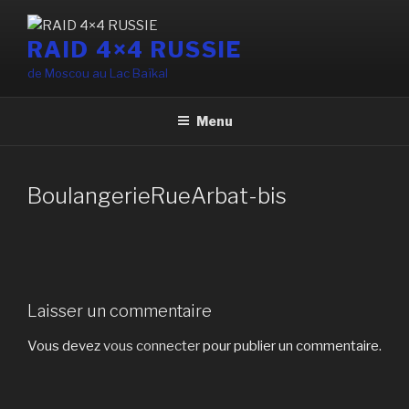
Aller
au
RAID 4×4 RUSSIE
contenu
de Moscou au Lac Baïkal
principal
Menu
BoulangerieRueArbat-bis
Laisser un commentaire
Vous devez
vous connecter
pour publier un commentaire.