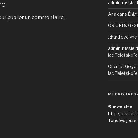
admin-russie
d
re
Ana
dans
Énig
ur publier un commentaire.
CRICRI & GEG
girard evelyne
admin-russie
d
lac Teletskoïe
Cricri et Gégé
lac Teletskoïe
RETROUVEZ
Sur ce site
http://russie.c
Tous les jours 