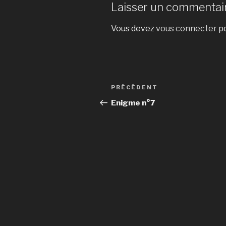
Laisser un commentai
Vous devez
vous connecter
po
Navigation
Article
PRÉCÉDENT
de
précédent
Enigme n°7
l’article