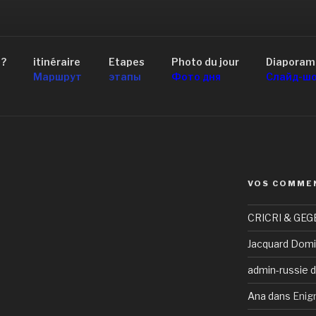
AID 4×4 RUSSIE
 ?
itinéraire
Etapes
Photo du jour
Diaporam
scou au Lac Baïkal
Маршрут
этапы
Фото дня
Слайд-ш
VOS COMME
CRICRI & GEG
Jacquard Domi
admin-russie
d
Ana
dans
Enig