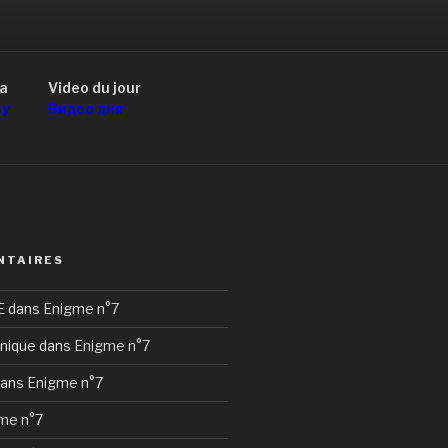
a
Video du jour
оу
Видео дня
NTAIRES
E
dans
Enigme n°7
nique
dans
Enigme n°7
ans
Enigme n°7
me n°7