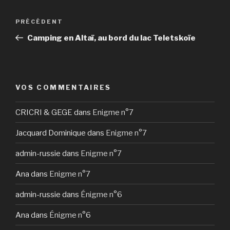
Navigation
Article
PRÉCÉDENT
de
précédent
Camping en Altaï, au bord du lac Teletskoïe
l’article
VOS COMMENTAIRES
CRICRI & GEGE
dans
Enigme n°7
Jacquard Dominique
dans
Enigme n°7
admin-russie
dans
Enigme n°7
Ana
dans
Enigme n°7
admin-russie
dans
Énigme n°6
Ana
dans
Énigme n°6