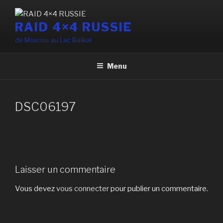
Aller
au
RAID 4×4 RUSSIE
contenu
de Moscou au Lac Baïkal
principal
Menu
DSC06197
Laisser un commentaire
Vous devez
vous connecter
pour publier un commentaire.