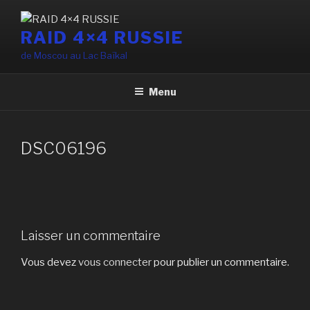
Aller
au
RAID 4×4 RUSSIE
contenu
de Moscou au Lac Baïkal
principal
Menu
DSC06196
Laisser un commentaire
Vous devez
vous connecter
pour publier un commentaire.