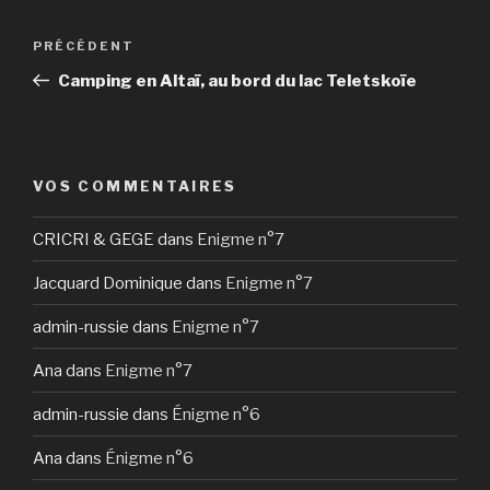
Navigation
Article
PRÉCÉDENT
de
précédent
Camping en Altaï, au bord du lac Teletskoïe
l’article
VOS COMMENTAIRES
CRICRI & GEGE
dans
Enigme n°7
Jacquard Dominique
dans
Enigme n°7
admin-russie
dans
Enigme n°7
Ana
dans
Enigme n°7
admin-russie
dans
Énigme n°6
Ana
dans
Énigme n°6