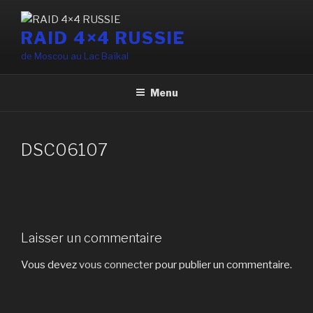
Aller
au
RAID 4×4 RUSSIE
contenu
de Moscou au Lac Baïkal
principal
Menu
DSC06107
Laisser un commentaire
Vous devez
vous connecter
pour publier un commentaire.