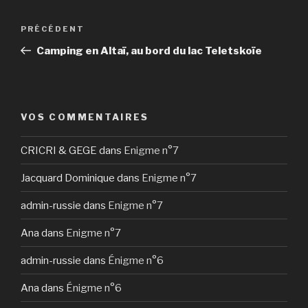
Navigation
Article
PRÉCÉDENT
de
précédent
Camping en Altaï, au bord du lac Teletskoïe
l’article
VOS COMMENTAIRES
CRICRI & GEGE
dans
Enigme n°7
Jacquard Dominique
dans
Enigme n°7
admin-russie
dans
Enigme n°7
Ana
dans
Enigme n°7
admin-russie
dans
Énigme n°6
Ana
dans
Énigme n°6