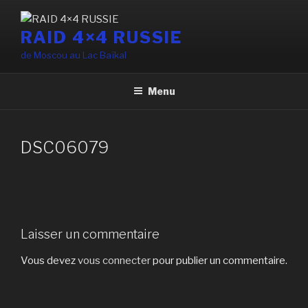
Aller
au
RAID 4×4 RUSSIE
contenu
de Moscou au Lac Baïkal
principal
Menu
DSC06079
Laisser un commentaire
Vous devez
vous connecter
pour publier un commentaire.