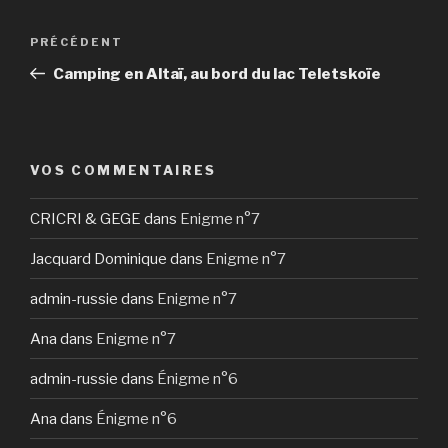
Navigation
Article
PRÉCÉDENT
de
précédent
Camping en Altaï, au bord du lac Teletskoïe
l’article
VOS COMMENTAIRES
CRICRI & GEGE
dans
Enigme n°7
Jacquard Dominique
dans
Enigme n°7
admin-russie
dans
Enigme n°7
Ana
dans
Enigme n°7
admin-russie
dans
Énigme n°6
Ana
dans
Énigme n°6