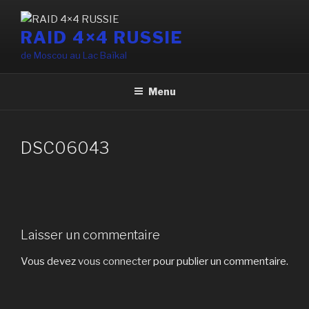
Aller
au
RAID 4×4 RUSSIE
contenu
de Moscou au Lac Baïkal
principal
Menu
DSC06043
Laisser un commentaire
Vous devez
vous connecter
pour publier un commentaire.