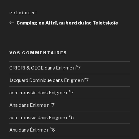
Navigation
Article
PRÉCÉDENT
de
précédent
Camping en Altaï, au bord du lac Teletskoïe
l’article
VOS COMMENTAIRES
CRICRI & GEGE
dans
Enigme n°7
Jacquard Dominique
dans
Enigme n°7
admin-russie
dans
Enigme n°7
Ana
dans
Enigme n°7
admin-russie
dans
Énigme n°6
Ana
dans
Énigme n°6