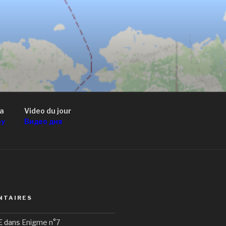
a
Video du jour
оу
Видео дня
NTAIRES
E
dans
Enigme n°7