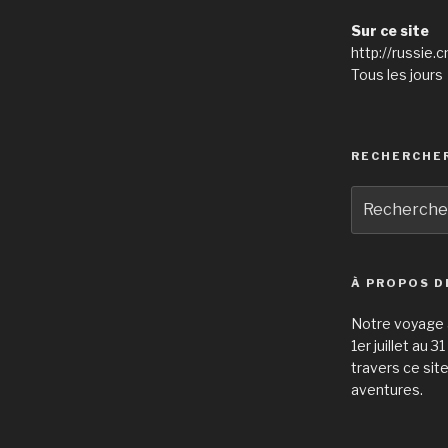
Sur ce site
http://russie.c
Tous les jours 
RECHERCHE
Recherche
pour
:
À PROPOS D
Notre voyage à
1er juillet au 
travers ce sit
aventures.