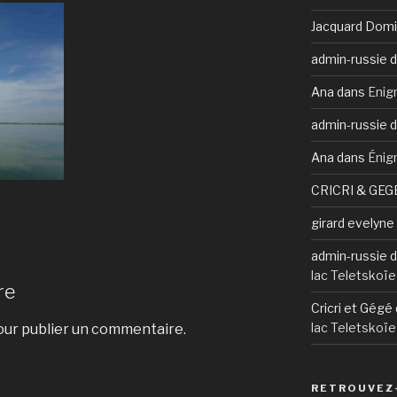
Jacquard Domi
admin-russie
d
Ana
dans
Enig
admin-russie
d
Ana
dans
Énig
CRICRI & GEG
girard evelyne
admin-russie
d
lac Teletskoïe
re
Cricri et Gégé
lac Teletskoïe
ur publier un commentaire.
RETROUVEZ