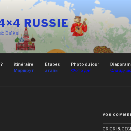
4×4 RUSSIE
ac Baïkal
 ?
itinéraire
Etapes
Photo du jour
Diaporam
Маршрут
этапы
Фото дня
Слайд-ш
VOS COMME
CRICRI & GEG