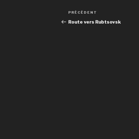
Navigation
Article
PRÉCÉDENT
de
précédent
Route vers Rubtsovsk
l’article