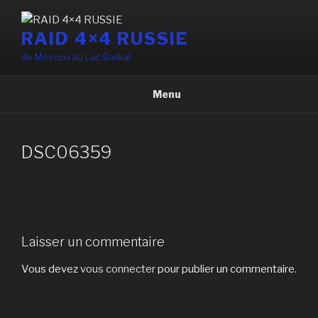
Aller
au
RAID 4×4 RUSSIE
contenu
de Moscou au Lac Baïkal
principal
Menu
DSC06359
Laisser un commentaire
Vous devez
vous connecter
pour publier un commentaire.