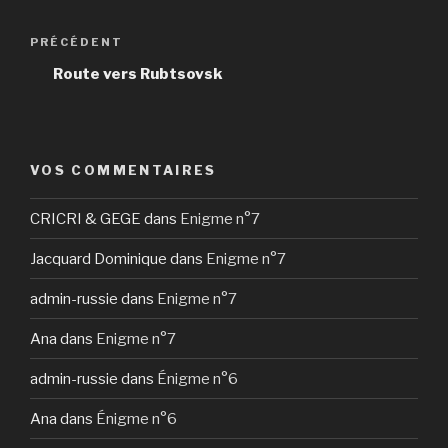
Navigation
Article
PRÉCÉDENT
de
précédent
Route vers Rubtsovsk
l’article
VOS COMMENTAIRES
CRICRI & GEGE
dans
Enigme n°7
Jacquard Dominique
dans
Enigme n°7
admin-russie
dans
Enigme n°7
Ana
dans
Enigme n°7
admin-russie
dans
Énigme n°6
Ana
dans
Énigme n°6