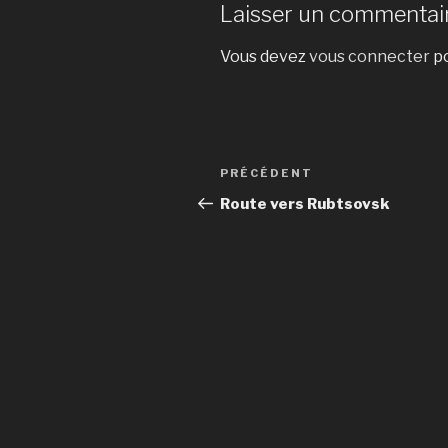
Laisser un commentai
Vous devez
vous connecter
po
Navigation
Article
PRÉCÉDENT
de
précédent
Route vers Rubtsovsk
l’article