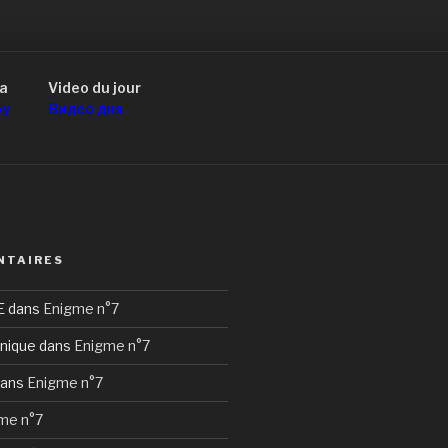
a
Video du jour
оу
Видео дня
NTAIRES
E
dans
Enigme n°7
nique
dans
Enigme n°7
ans
Enigme n°7
me n°7