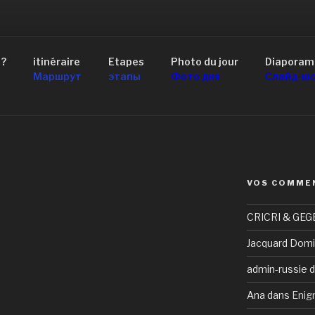
AID 4×4 RUSSIE
 ?
itinéraire
Etapes
Photo du jour
Diaporam
scou au Lac Baïkal
Маршрут
этапы
Фото дня
Слайд-ш
VOS COMME
CRICRI & GEG
Jacquard Domi
admin-russie
d
Ana
dans
Enig