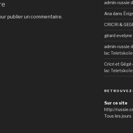
admin-russie
d
re
Ana
dans
Énig
ur publier un commentaire.
CRICRI & GEG
girard evelyne
admin-russie
d
lac Teletskoïe
Cricri et Gégé
lac Teletskoïe
RETROUVEZ
Sur ce site
http://russie.c
Tous les jours 