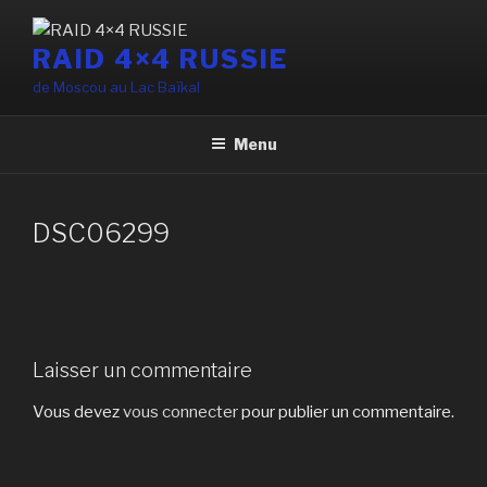
Aller
au
RAID 4×4 RUSSIE
contenu
de Moscou au Lac Baïkal
principal
Menu
DSC06299
Laisser un commentaire
Vous devez
vous connecter
pour publier un commentaire.