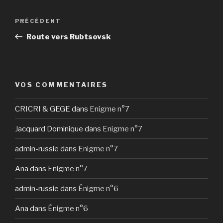
Navigation
Article
PRÉCÉDENT
de
précédent
Route vers Rubtsovsk
l’article
VOS COMMENTAIRES
CRICRI & GEGE
dans
Enigme n°7
Jacquard Dominique
dans
Enigme n°7
admin-russie
dans
Enigme n°7
Ana
dans
Enigme n°7
admin-russie
dans
Énigme n°6
Ana
dans
Énigme n°6