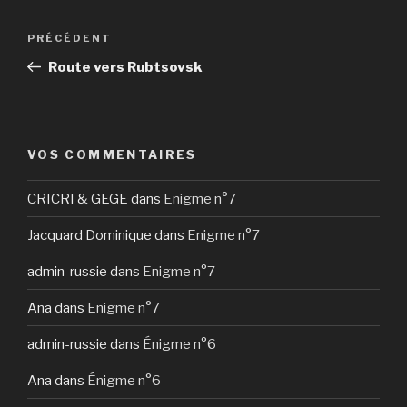
Navigation
Article
PRÉCÉDENT
de
précédent
Route vers Rubtsovsk
l’article
VOS COMMENTAIRES
CRICRI & GEGE
dans
Enigme n°7
Jacquard Dominique
dans
Enigme n°7
admin-russie
dans
Enigme n°7
Ana
dans
Enigme n°7
admin-russie
dans
Énigme n°6
Ana
dans
Énigme n°6