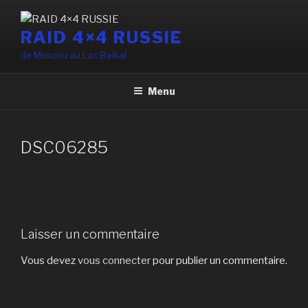
Aller
au
RAID 4×4 RUSSIE
contenu
de Moscou au Lac Baïkal
principal
Menu
DSC06285
Laisser un commentaire
Vous devez
vous connecter
pour publier un commentaire.