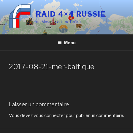
Aller
au
RAID 4×4 RUSSIE
contenu
de Moscou au Lac Baïkal
principal
Menu
2017-08-21-mer-baltique
Laisser un commentaire
Vous devez
vous connecter
pour publier un commentaire.